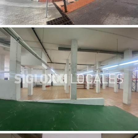
parking, etc…) como mensajería, logística o industria o
tintorería o obrador.
Si puede estar interesado en este inmueble o quiere
conocer nuestra amplia cartera de producto, contacte
con el Dpto. de Locales de Fincas Siglo XXI, somos una
empresa líder en el sector con una larga trayectoria.
Nuestros consultores encontrarán el inmueble que más
se ajuste a sus necesidades.
Ref: 002.12836