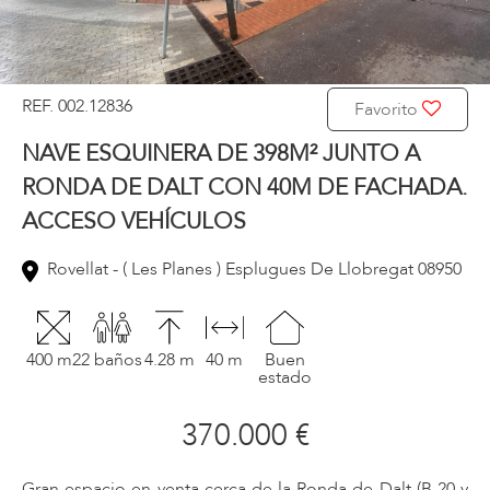
REF. 002.12836
Favorito
NAVE ESQUINERA DE 398M² JUNTO A
RONDA DE DALT CON 40M DE FACHADA.
ACCESO VEHÍCULOS
Rovellat - ( Les Planes ) Esplugues De Llobregat 08950
400 m2
2 baños
4.28 m
40 m
Buen
estado
370.000 €
Gran espacio en venta cerca de la Ronda de Dalt (B-20 y