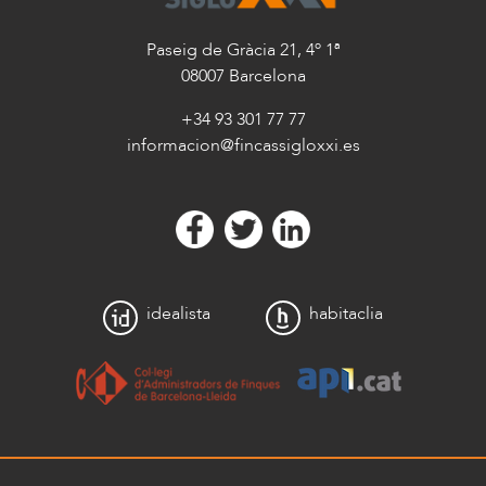
Paseig de Gràcia 21, 4º 1ª
08007 Barcelona
+34 93 301 77 77
informacion@fincassigloxxi.es
idealista
habitaclia