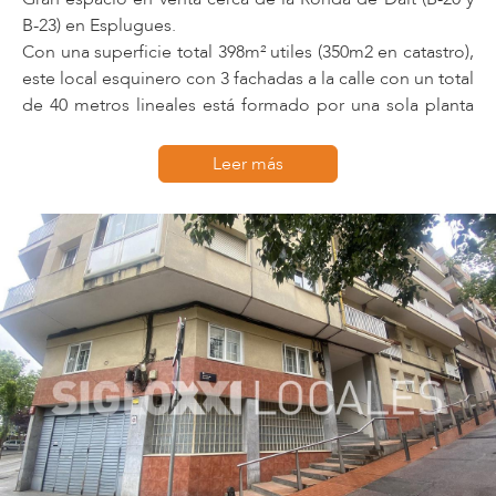
B-23) en Esplugues.
Con una superficie total 398m² utiles (350m2 en catastro),
este local esquinero con 3 fachadas a la calle con un total
de 40 metros lineales está formado por una sola planta
con dos accesos a nivel de calle (un acceso muy cómodo
para vehículos con una puerta corredera (de 4 por 3 para
Leer más
coches y furgonetas) y un acceso para peatones).
Dispone de Oficinas a pie de calle (7,33 m2), Vestuarios y
Aseos (14m2) y la nave interior de 377m2 tiene una altura
libre entre 4,28m y 4,44m en la nave.
Existe la posibilidad de hacer una salida de humos por si
fuera necesario (autorizada por estatutos).
Suministros dados de alta (Potencia 380V / 400V Trifásica),
Vado vigente (250€/año)
Actividad compatible: consultar con el ayuntamiento de
Esplugues.
Local Nave ideal para empresa o autónomo que necesita
un espacio polivalente (despachos, almacén, taller,