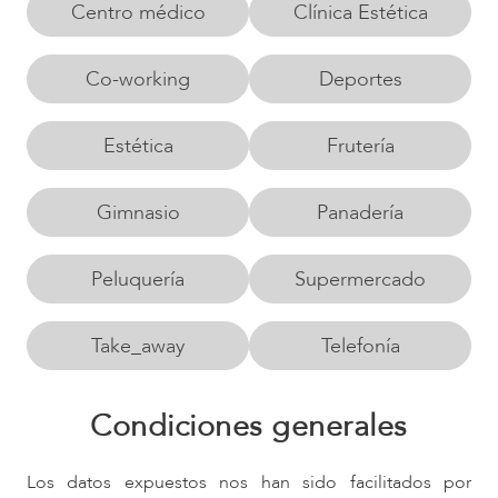
Centro médico
Clínica Estética
Co-working
Deportes
Estética
Frutería
Gimnasio
Panadería
Peluquería
Supermercado
Take_away
Telefonía
Condiciones generales
Los datos expuestos nos han sido facilitados por