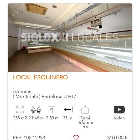
LOCAL ESQUINERO
Apenins
( Montigala ) Badalona 08917
235 m2
2 baños
2.50 m
31 m
Semi
Video
reforma
do
REF: 002.12933
310.000 €