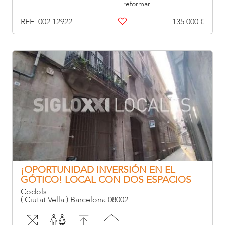
reformar
REF: 002.12922
135.000 €
¡OPORTUNIDAD INVERSIÓN EN EL
GÓTICO! LOCAL CON DOS ESPACIOS
INDEPENDIENTES Y PATIO!
Codols
( Ciutat Vella ) Barcelona 08002