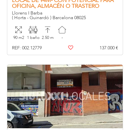
LOCAL DE 94M² CON POTENCIAL PARA
OFICINA, ALMACÉN O TRASTERO
PARTICULAR
Llorens I Barba
( Horta - Guinardó ) Barcelona 08025
90 m2
1 baño
2.50 m
-
REF: 002.12779
137.000 €