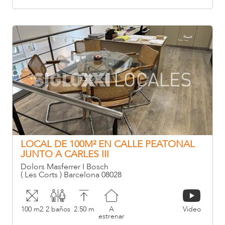
LOCAL DE 100M² EN CALLE PEATONAL
JUNTO A CARLES III
Dolors Masferrer I Bosch
( Les Corts ) Barcelona 08028
100 m2
2 baños
2.50 m
A
Video
estrenar