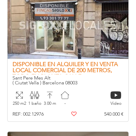
DISPONIBLE EN ALQUILER Y EN VENTA
LOCAL COMERCIAL DE 200 METROS,
TODO EN PLANTA CALLE
Sant Pere Mes Alt
( Ciutat Vella ) Barcelona 08003
250 m2
1 baño
3.00 m
-
Video
REF: 002.12976
540.000 €