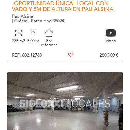
¡OPORTUNIDAD ÚNICA! LOCAL CON
VADO Y 5M DE ALTURA EN PAU ALSINA.
Pau Alsina
( Gràcia ) Barcelona 08024
255 m2
5.00 m
Por
Video
reformar
REF: 002.12763
260.000 €