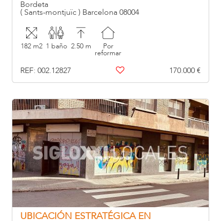
Bordeta
( Sants-montjuïc ) Barcelona 08004
182 m2
1 baño
2.50 m
Por
reformar
REF: 002.12827
170.000 €
UBICACIÓN ESTRATÉGICA EN