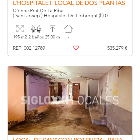
L’HOSPITALET: LOCAL DE DOS PLANTAS
CON ACCESO DIRECTO A RONDA DEL
D'enric Prat De La Riba
MIG
( Sant Josep ) Hospitalet De Llobregat (l') 0...
195 m2
2 baños
25.00 m
-
REF: 002.12789
535.279 €