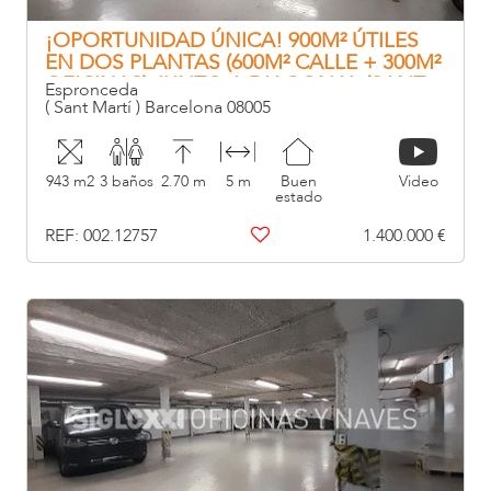
¡OPORTUNIDAD ÚNICA! 900M² ÚTILES
EN DOS PLANTAS (600M² CALLE + 300M²
OFICINAS) JUNTO A DIAGONAL (SANT
Espronceda
MARTÍ)
( Sant Martí ) Barcelona 08005
943 m2
3 baños
2.70 m
5 m
Buen
Video
estado
REF: 002.12757
1.400.000 €