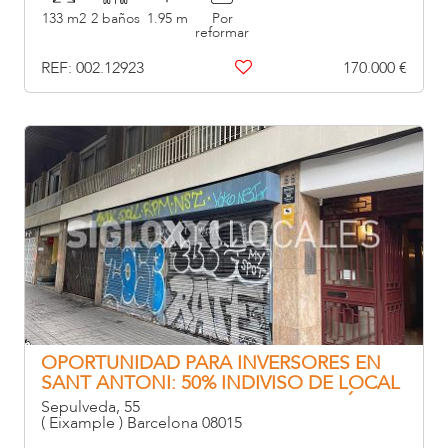
133 m2
2 baños
1.95 m
Por
reformar
REF: 002.12923
170.000 €
OPORTUNIDAD PARA INVERSORES EN
SANT ANTONI: 50% INDIVISO DE LOCAL
CON 7M DE FACHADA – OPERACIÓN
Sepulveda, 55
POR IVA
( Eixample ) Barcelona 08015