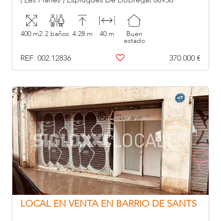
( Les Planes ) Esplugues De Llobregat 08950
400 m2
2 baños
4.28 m
40 m
Buen
estado
REF: 002.12836
370.000 €
LOCAL EN VENTA EN BARRIO DE SANTS