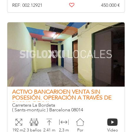
REF: 002.12921
450.000 €
ACTIVO BANCARIOEN VENTA SIN
POSESIÓN. OPERACIÓN A TRAVÉS DE
PASIVO DE IVA
Carretera La Bordeta
( Sants-montjuïc ) Barcelona 08014
192 m2
3 baños
2.41 m
2,3 m
Por
Video