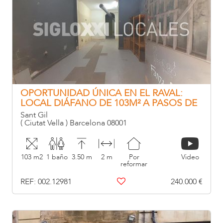
OPORTUNIDAD ÚNICA EN EL RAVAL:
LOCAL DIÁFANO DE 103M² A PASOS DE
RONDA SANT ANTONI
Sant Gil
( Ciutat Vella ) Barcelona 08001
103 m2
1 baño
3.50 m
2 m
Por
Video
reformar
REF: 002.12981
240.000 €