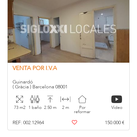
VENTA POR I.V.A
Guinardó
( Gràcia ) Barcelona 08001
73 m2
1 baño
2.50 m
2 m
Por
Video
reformar
REF: 002.12964
150.000 €