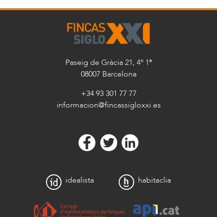
Paseig de Gràcia 21, 4º 1ª
08007 Barcelona
+34 93 301 77 77
informacion@fincassigloxxi.es
idealista
habitaclia