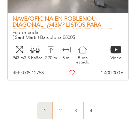
NAVE/OFICINA EN POBLENOU-
DIAGONAL: ¡943M² LISTOS PARA
ENTRAR! VENTA O ALQUILER. MONTA-
Espronceda
CARGAS, GRAN ACCESO DE VEHÍCULOS.
( Sant Martí ) Barcelona 08005
943 m2
3 baños
2.70 m
5 m
Buen
Video
estado
REF: 005.12758
1.400.000 €
1
2
3
4
1
2
3
4