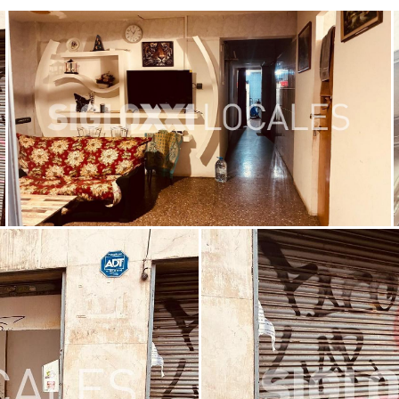
n este inmueble o quiere conocer nuestra amplia cartera de p
incas Siglo XXI, somos una empresa líder en el sector con una 
arán el inmueble que más se ajuste a sus necesidades.