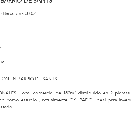
 BARRIO DE SANTS
 ) Barcelona 08004
ma
SIÓN EN BARRIO DE SANTS
ES: Local comercial de 182m² distribuido en 2 plantas.
itado como estudio , actualmente OKUPADO. Ideal para inver
estado.
on todos los servicios básicos necesarios, rodeado de ce
de proximidad.