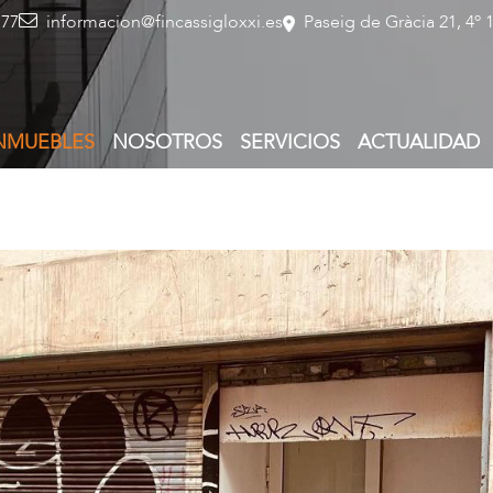
 77
informacion@fincassigloxxi.es
Paseig de Gràcia 21, 4º 
NMUEBLES
NOSOTROS
SERVICIOS
ACTUALIDAD