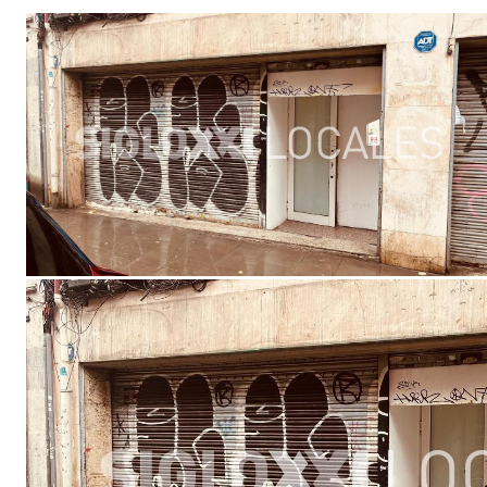
Si puede estar interesado e
con el Dpto. de Locales de F
Nuestros consultores encontr
Ref. 002.12827