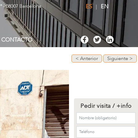
1ª - 08007 Barcelona
ES
EN
|
CONTACTO
< Anterior
Siguiente >
Pedir visita / +info