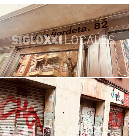
roducto, contacte
larga trayectoria.