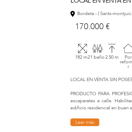
LOCAL EN VENTA EN
Bordeta - ( Sants-montjuïc
170.000 €
182 m2
1 baño
2.50 m
Por
refor
r
LOCAL EN VENTA SIN POSE
PRODUCTO PARA PROFESIONAL
escaparates a calle. Habil
edificio residencial en buen 
En un barrio consolidado c
supermercados y comercios 
Leer más