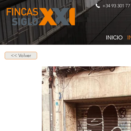
+34 93 301 77
INICIO
I
<< Volver