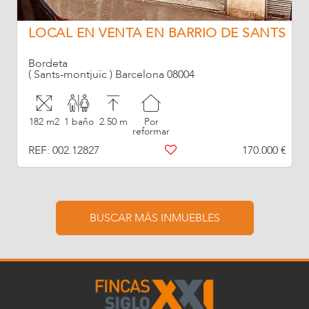
LOCAL EN VENTA EN BARRIO DE SANTS
Bordeta
( Sants-montjuïc ) Barcelona 08004
182 m2
1 baño
2.50 m
Por
reformar
REF: 002.12827
170.000 €
BUSCAR MÁS INMUEBLES