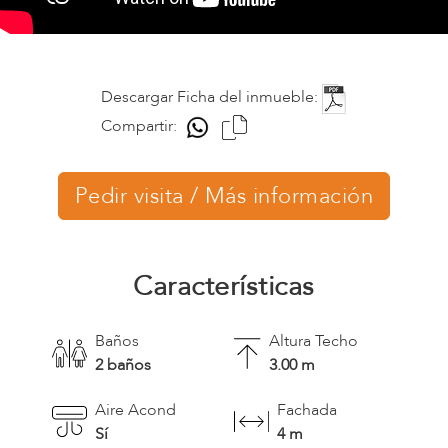
Descargar Ficha del inmueble:
Compartir:
Pedir visita / Más información
Características
Baños
Altura Techo
2 baños
3.00 m
Aire Acond
Fachada
Sí
4 m