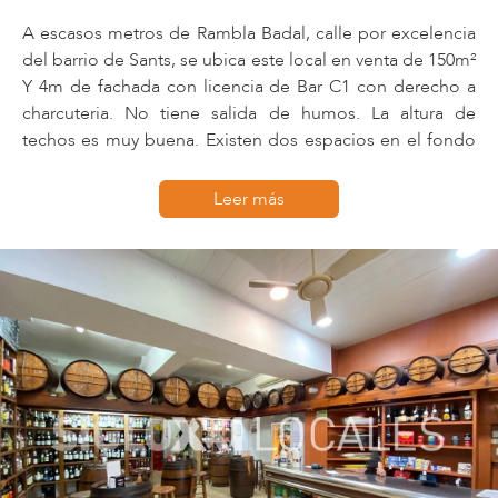
A escasos metros de Rambla Badal, calle por excelencia
del barrio de Sants, se ubica este local en venta de 150m²
Y 4m de fachada con licencia de Bar C1 con derecho a
charcuteria. No tiene salida de humos. La altura de
techos es muy buena. Existen dos espacios en el fondo
del local habilitados como almacén y dos aseos.
Si puede estar interesado en este inmueble o quiere
Leer más
conocer nuestra amplia cartera de productos, contacte
con Fincas Siglo XXI, somos una empresa líder en el
sector con una larga trayectoria. Nuestros consultores
encontrarán el inmueble que más se ajuste a sus
necesidades.
Ref.: 002.12468