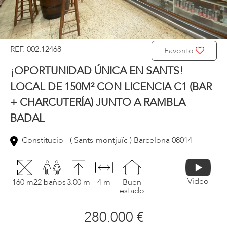
REF. 002.12468
Favorito
¡OPORTUNIDAD ÚNICA EN SANTS!
LOCAL DE 150M² CON LICENCIA C1 (BAR
+ CHARCUTERÍA) JUNTO A RAMBLA
BADAL
Constitucio - ( Sants-montjuïc ) Barcelona 08014
Video
160 m2
2 baños
3.00 m
4 m
Buen
estado
280.000 €