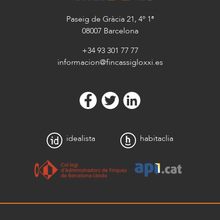
Paseig de Gràcia 21, 4º 1ª
08007 Barcelona
+34 93 301 77 77
informacion@fincassigloxxi.es
idealista
habitaclia