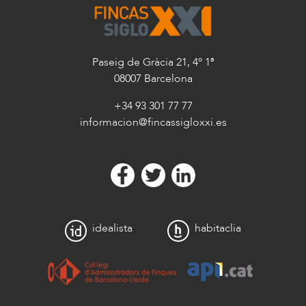
Paseig de Gràcia 21, 4º 1ª
08007 Barcelona
+34 93 301 77 77
informacion@fincassigloxxi.es
idealista
habitaclia