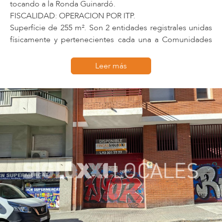
tocando a la Ronda Guinardó.
FISCALIDAD: OPERACION POR ITP.
Superfície de 255 m². Son 2 entidades registrales unidas
físicamente y pertenecientes cada una a Comunidades
de Propietarios diferentes. Es un local comercial utilizado
por años como almacén particular .
Leer más
Precisa actualización. El local comercial tiene VADO (
actualmente dado de bajo) y una puerta de garaje muy
alta de casi 5m. Es ideal para uso particular, logística-
trasteros, ggaraje particular pequeña flota o empresa
que precise oficinas y espacio de almacenaje.
Si puede estar interesado en este inmueble o quiere
conocer nuestra amplia cartera de producto, contacte
con el Dpto. de Locales de Fincas Siglo XXI, somos una
empresa líder en el sector con una larga trayectoria.
Nuestros consultores encontrarán el inmueble que más
se ajuste a sus necesidades.
Referencia: 002.12763