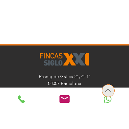
Paseig de Gràcia 21, 4º 1ª
08007 Barcelona
+34 93 301 77 77
informacion@fincassigloxxi.es